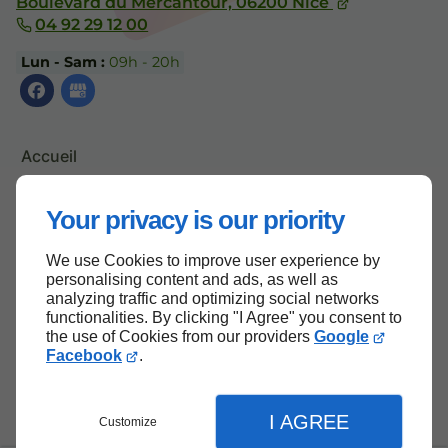
Boulevard du Mercantour,
06200
Nice
04 92 29 12 00
Lun - Sam :
09h - 20h
Accueil
Contactez-nous
Your privacy is our priority
Mentions légales
Plan du site
We use Cookies to improve user experience by
personalising content and ads, as well as
analyzing traffic and optimizing social networks
functionalities. By clicking "I Agree" you consent to
Haut de page
the use of Cookies from our providers
Google
Facebook
.
I AGREE
Customize