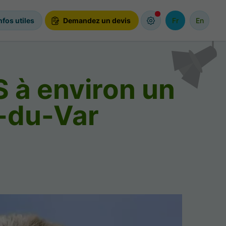
nfos utiles
Demandez un devis
Fr
En
 à environ un
t-du-Var