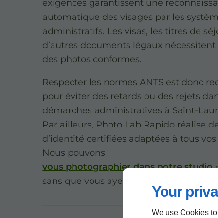
exigences garantissent une reconnaiss
automatique des visages par les systè
administratifs. Les visas, les titres de séj
d’autres documents légaux nécessiten
des photos conformes.
Respecter les normes ANTS est donc 
pour éviter des retards ou des rejets da
démarches administratives à Saint-Laur
Par ailleurs, Photo Lab Rapido réalise d
d’identité certifiées adaptées à tous vos
Nous pouvons
vous photographier dans notre studio
sans que vous ayez à prendre rendez-vo
Your priva
We use Cookies to