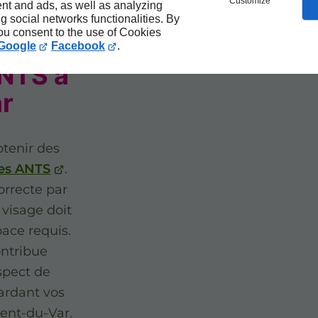
Customize
nt and ads, as well as analyzing
on
ng social networks functionalities. By
you consent to the use of Cookies
hotos
Google
Facebook
.
ANTS à
ar
btenir des
mes ANTS
.
orrecte par
e visage doit
pace requis.
ontribue
spect de
tardant vos
ent-du-Var.