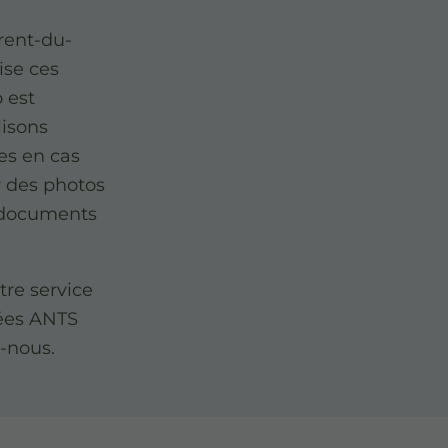
urent-du-
ise ces
 est
lisons
es en cas
r des photos
s documents
re service
éées ANTS
-nous.