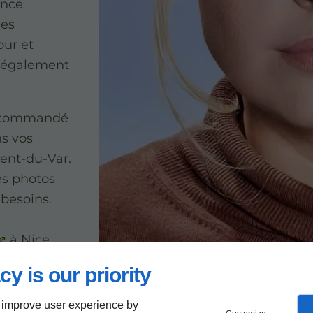
ance
mes
our et
t également
recommandé
ns vos
ent-du-Var.
es photos
 besoins.
à Nice
us.
cy is our priority
 improve user experience by