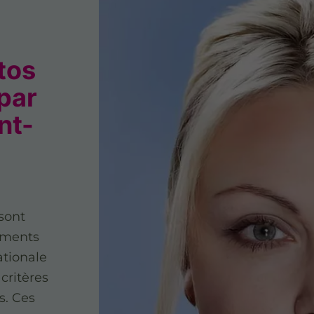
tos
 par
nt-
sont
uments
ationale
critères
s. Ces