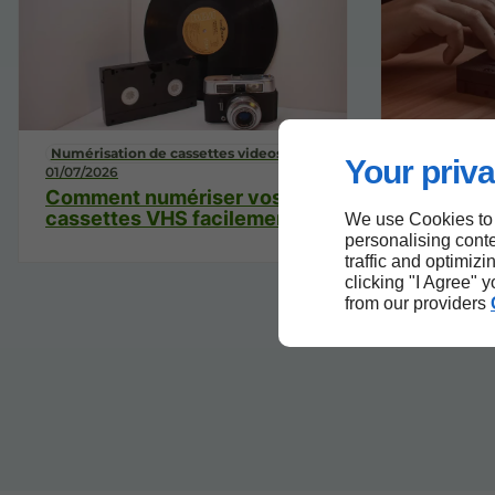
Numérisation de cassettes videos / photos
Numérisatio
Your priva
01/07/2026
03/11/2025
Comment numériser vos
Numérisa
cassettes VHS facilement ?
VHS : la 
We use Cookies to
vos souv
personalising conte
traffic and optimizi
clicking "I Agree" 
from our providers