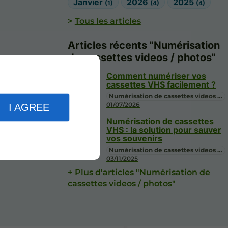
Janvier
2026
2025
(1)
(4)
(4)
Tous les articles
Articles récents "Numérisation
de cassettes videos / photos"
Comment numériser vos
cassettes VHS facilement ?
Numérisation de cassettes videos / photos
01/07/2026
I AGREE
Numérisation de cassettes
VHS : la solution pour sauver
vos souvenirs
Numérisation de cassettes videos / photos
03/11/2025
Plus d'articles "Numérisation de
cassettes videos / photos"