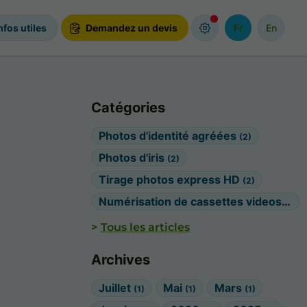
nfos utiles
Demandez un devis
Fr
En
Catégories
Photos d'identité agréées
(2)
Photos d'iris
(2)
Tirage photos express HD
(2)
Numérisation de cassettes videos / photos
Tous les articles
Archives
Juillet
Mai
Mars
(1)
(1)
(1)