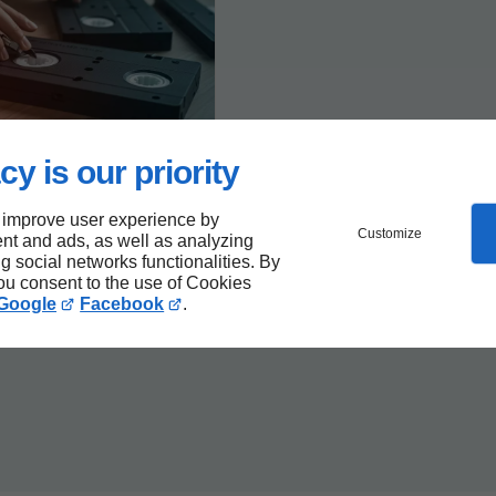
n de cassettes videos / photos
cy is our priority
tion de cassettes
solution pour sauver
 improve user experience by
Customize
enirs
nt and ads, as well as analyzing
ng social networks functionalities. By
you consent to the use of Cookies
Google
Facebook
.